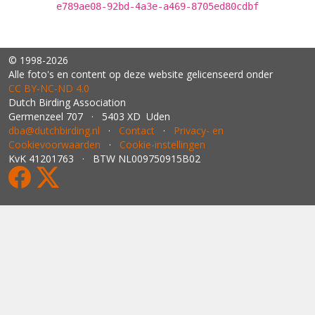
e789ae08-92bd-4a3e-a469-8705ed80cdbf
© 1998-2026
Alle foto's en content op deze website gelicenseerd onder
CC BY‑NC‑ND 4.0
Dutch Birding Association
Germenzeel 707 · 5403 XD Uden
dba@dutchbirding.nl
·
Contact
·
Privacy- en
Cookievoorwaarden
·
Cookie-instellingen
KvK 41201763 · BTW NL009750915B02