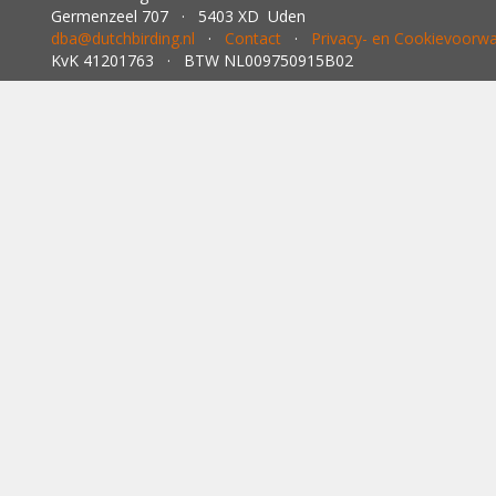
Locatie
NH 09-53-21
Fotograaf
Lennart Verh
Bekeken
401 ×
Discussie
Reageer
Gebruikers van het forum gaan akkoord met de
foru
Dutch Birding Association