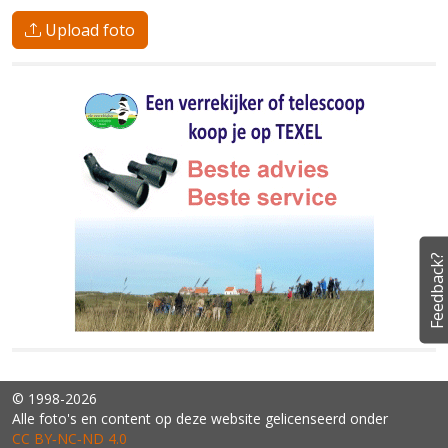
Upload foto
Feedback?
© 1998-2026
Alle foto's en content op deze website gelicenseerd onder
CC BY‑NC‑ND 4.0