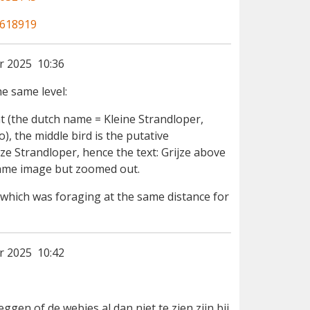
1618919
 2025 10:36
e same level:
tint (the dutch name = Kleine Strandloper,
), the middle bird is the putative
ze Strandloper, hence the text: Grijze above
 same image but zoomed out.
nt which was foraging at the same distance for
 2025 10:42
ggen of de webjes al dan niet te zien zijn bij