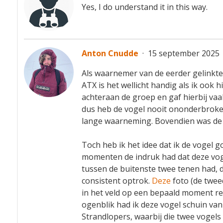
Yes, I do understand it in this way.
Anton Cnudde
·
15 september 2025 2
Als waarnemer van de eerder gelink
ATX is het wellicht handig als ik ook h
achteraan de groep en gaf hierbij va
dus heb de vogel nooit ononderbroken
lange waarneming. Bovendien was de vo
Toch heb ik het idee dat ik de vogel 
momenten de indruk had dat deze voge
tussen de buitenste twee tenen had, 
consistent optrok.
Deze
foto (de tweed
in het veld op een bepaald moment re
ogenblik had ik deze vogel schuin va
Strandlopers, waarbij die twee vogels