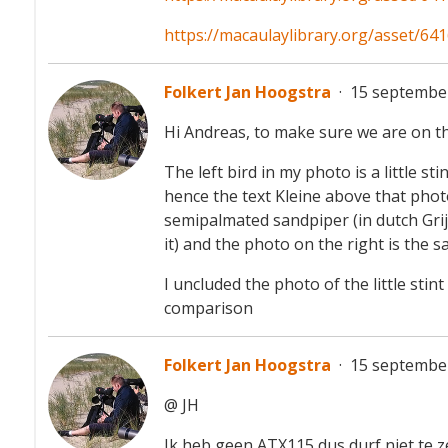
https://macaulaylibrary.org/asset/64
Folkert Jan Hoogstra
·
15 september
Hi Andreas, to make sure we are on th
The left bird in my photo is a little s
hence the text Kleine above that photo
semipalmated sandpiper (in dutch Grij
it) and the photo on the right is the
I uncluded the photo of the little sti
comparison
Folkert Jan Hoogstra
·
15 september
@ JH
Ik heb geen ATX115 dus durf niet te ze