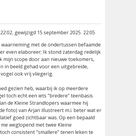
2:02, gewijzigd 15 september 2025 22:05
te waarneming met de ondertussen befaamde
ier even elaboreer; Ik stond zaterdag redelijk
ak mijn scope door aan nieuwe toekomers,
 in beeld gehad voor een uitgebreide,
gel ook vrij vliegerig.
goed gezien heb, waarbij ik op meerdere
l toch echt een iets "bredere" teenbasis
dan de Kleine Strandlopers waarmee hij
e foto) van Arjan illustreert m.i. beter wat er
latief goed zichtbaar was. Op een bepaald
n me weglopend met twee Kleine
 toch consistent "smallere" tenen leken te