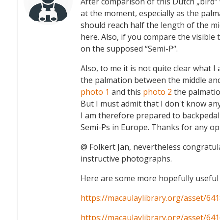
After comparison of this Dutch „bird“ 
at the moment, especially as the pal
should reach half the length of the mi
here. Also, if you compare the visibl
on the supposed “Semi-P“.
Also, to me it is not quite clear what I
the palmation between the middle and 
photo 1
and this
photo 2
the palmation
But I must admit that I don't know an
I am therefore prepared to backpedal 
Semi-Ps in Europe. Thanks for any opi
@ Folkert Jan, nevertheless congratul
instructive photographs.
Here are some more hopefully useful
https://macaulaylibrary.org/asset/64
https://macaulaylibrary.org/asset/64