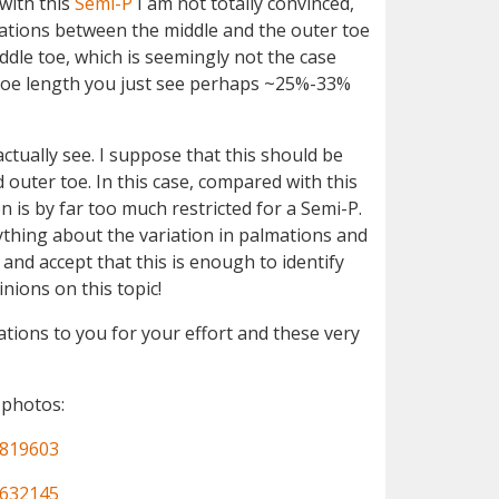
with this
Semi-P
I am not totally convinced,
mations between the middle and the outer toe
ddle toe, which is seemingly not the case
e toe length you just see perhaps ~25%-33%
 actually see. I suppose that this should be
outer toe. In this case, compared with this
 is by far too much restricted for a Semi-P.
ything about the variation in palmations and
and accept that this is enough to identify
nions on this topic!
ations to you for your effort and these very
 photos:
1819603
1632145