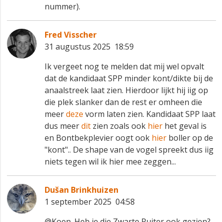
nummer).
Fred Visscher
31 augustus 2025 18:59
Ik vergeet nog te melden dat mij wel opvalt
dat de kandidaat SPP minder kont/dikte bij de
anaalstreek laat zien. Hierdoor lijkt hij iig op
die plek slanker dan de rest er omheen die
meer
deze
vorm laten zien. Kandidaat SPP laat
dus meer
dit
zien zoals ook
hier
het geval is
en Bontbekplevier oogt ook
hier
boller op de
"kont".. De shape van de vogel spreekt dus iig
niets tegen wil ik hier mee zeggen...
Dušan Brinkhuizen
1 september 2025 04:58
@Koen. Heb je die Zwarte Ruiter ook gezien?