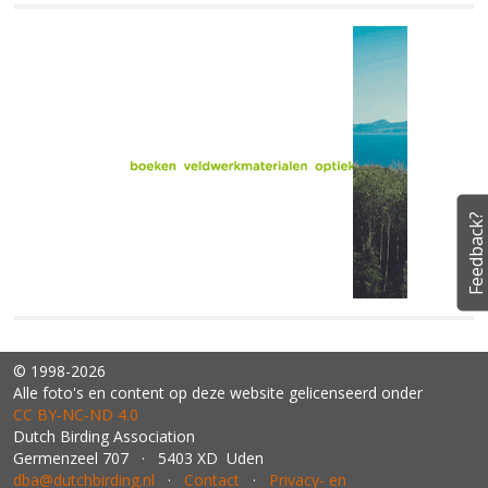
Feedback?
© 1998-2026
Alle foto's en content op deze website gelicenseerd onder
CC BY‑NC‑ND 4.0
Dutch Birding Association
Germenzeel 707 · 5403 XD Uden
dba@dutchbirding.nl
·
Contact
·
Privacy- en