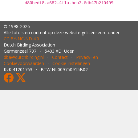
d80bedf8-a682-4f1a-bea2-6db47b2f0499
© 1998-2026
Alle foto's en content op deze website gelicenseerd onder
CC BY‑NC‑ND 4.0
Dutch Birding Association
Germenzeel 707 · 5403 XD Uden
dba@dutchbirding.nl
·
Contact
·
Privacy- en
Cookievoorwaarden
·
Cookie-instellingen
KvK 41201763 · BTW NL009750915B02