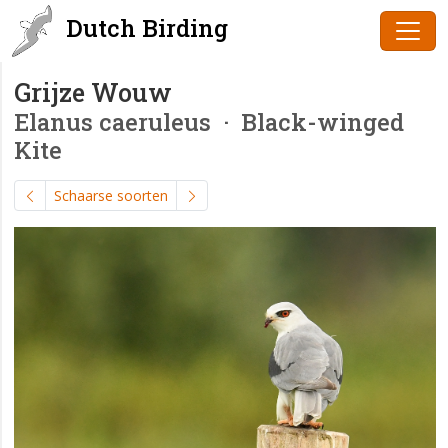
Dutch Birding
Grijze Wouw
Elanus caeruleus
· Black-winged
Kite
Schaarse soorten