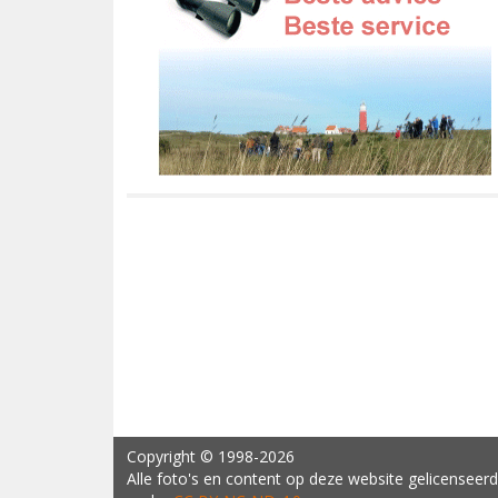
Copyright
© 1998-2026
Alle foto's en content op deze website gelicenseerd