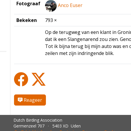
Fotograaf
Anco Euser
Bekeken
793 ×
Op de terugweg van een klant in Groni
dat ik een Slangenarend zou zien. Gen
Tot ik bijna terug bij mijn auto was e
zeilen met zijn indringende blik.
Reageer
Dutch Birding Association
Germenzeel 707 · 5403 XD Uden