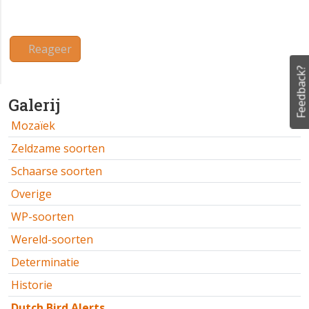
Datum
10 augustus 2025
Feedback?
Locatie
FR 06-31-34
Fotograaf
Rudy Fopma
Bekeken
551 ×
Reageer
Galerij