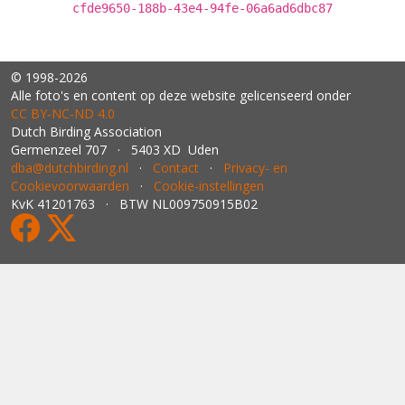
cfde9650-188b-43e4-94fe-06a6ad6dbc87
© 1998-2026
Alle foto's en content op deze website gelicenseerd onder
CC BY‑NC‑ND 4.0
Dutch Birding Association
Germenzeel 707 · 5403 XD Uden
dba@dutchbirding.nl
·
Contact
·
Privacy- en
Cookievoorwaarden
·
Cookie-instellingen
KvK 41201763 · BTW NL009750915B02