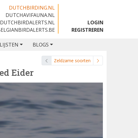
DUTCHBIRDING.NL
DUTCHAVIFAUNA.NL
🇬🇧
DUTCHBIRDALERTS.NL
LOGIN
BELGIANBIRDALERTS.BE
REGISTREREN
LIJSTEN
BLOGS
Zeldzame soorten
ed Eider