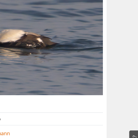
p
mann