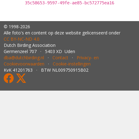
35c58653-9597-49fe-ae85-bc572775ea16
© 1998-2026
Alle foto's en content op deze website gelicenseerd onder
CC BY‑NC‑ND 4.0
Dutch Birding Association
Germenzeel 707 · 5403 XD Uden
dba@dutchbirding.nl
·
Contact
·
Privacy- en
Cookievoorwaarden
·
Cookie-instellingen
KvK 41201763 · BTW NL009750915B02