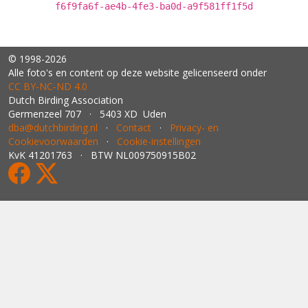
f6f9fa6f-ae4b-4fe3-ba0d-a9f581ff1f5d
© 1998-2026
Alle foto's en content op deze website gelicenseerd onder
CC BY‑NC‑ND 4.0
Dutch Birding Association
Germenzeel 707 · 5403 XD Uden
dba@dutchbirding.nl
·
Contact
·
Privacy- en
Cookievoorwaarden
·
Cookie-instellingen
KvK 41201763 · BTW NL009750915B02