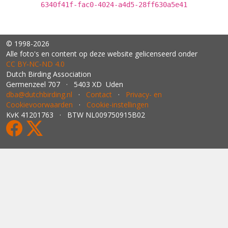
6340f41f-fac0-4024-a4d5-28ff630a5e41
© 1998-2026
Alle foto's en content op deze website gelicenseerd onder
CC BY‑NC‑ND 4.0
Dutch Birding Association
Germenzeel 707 · 5403 XD Uden
dba@dutchbirding.nl
·
Contact
·
Privacy- en
Cookievoorwaarden
·
Cookie-instellingen
KvK 41201763 · BTW NL009750915B02