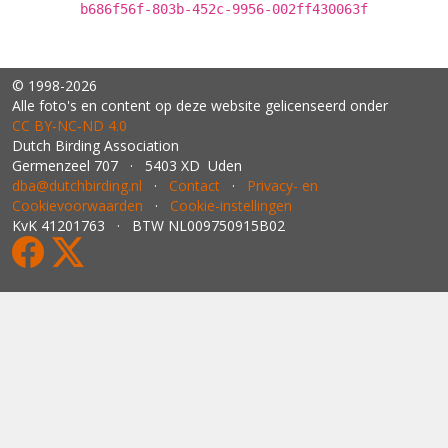
b686f56f-803b-452c-9956-002ff430063f
© 1998-2026
Alle foto's en content op deze website gelicenseerd onder
CC BY‑NC‑ND 4.0
Dutch Birding Association
Germenzeel 707 · 5403 XD Uden
dba@dutchbirding.nl
·
Contact
·
Privacy- en
Cookievoorwaarden
·
Cookie-instellingen
KvK 41201763 · BTW NL009750915B02