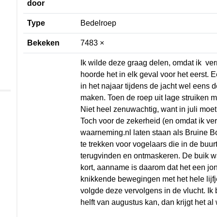
door
Type
Bedelroep
Bekeken
7483 ×
Ik wilde deze graag delen, omdat ik v
hoorde het in elk geval voor het ee
ik die in het najaar tijdens de jacht 
hoor maken. Toen de roep uit lage s
zenuwachtig te worden. Niet heel zen
logische verklaring voor zijn. Toch 
voor de kinderen) even op waarnemin
vraagteken, om zo de aandacht te tr
wonen. Dezelfde dag nog kon ik de 
was wat dof gekleurd en de snavel w
jong betreft. Tijdens het roepen m
het hele lijfje. Maakte contact met 
in de vlucht. Ik ben benieuwd of dez
kan, dan krijgt het al wat meer schri