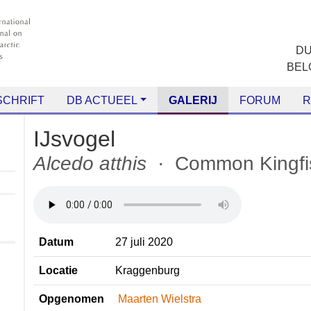
CHRIFT
DB ACTUEEL
GALERIJ
FORUM
RANG
IJsvogel
Alcedo atthis
· Common King
Datum
27 juli 2020
Locatie
Kraggenburg
Opgenomen
Maarten Wielstra