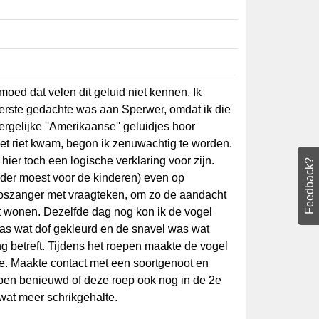
ermoed dat velen dit geluid niet kennen. Ik
rst. Eerste gedachte was aan Sperwer, omdat
wel eens dergelijke ''Amerikaanse'' geluidjes
truiken met riet kwam, begon ik
uwachtig, want in juli moet hier toch een
Feedback?
voor de zekerheid (en omdat ik verder moest
g.nl laten staan als Bruine Boszanger met
ekken voor vogelaars die in de buurt
vogel terugvinden en ontmaskeren. De buik
as wat kort, aanname is daarom dat het een
aakte de vogel knikkende bewegingen met
een soortgenoot en volgde deze vervolgens
e roep ook nog in de 2e helft van augustus
kgehalte.