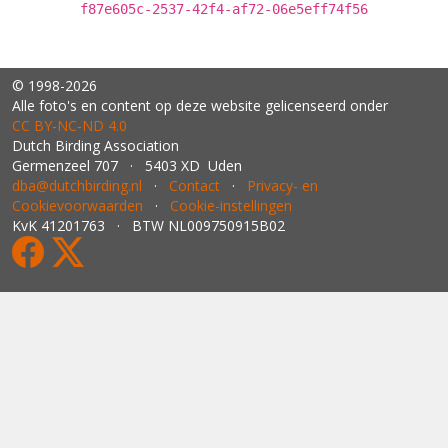
f87e605c-2537-42f4-af72-06e5eff74f56
© 1998-2026
Alle foto's en content op deze website gelicenseerd onder
CC BY‑NC‑ND 4.0
Dutch Birding Association
Germenzeel 707 · 5403 XD Uden
dba@dutchbirding.nl
·
Contact
·
Privacy- en
Cookievoorwaarden
·
Cookie-instellingen
KvK 41201763 · BTW NL009750915B02