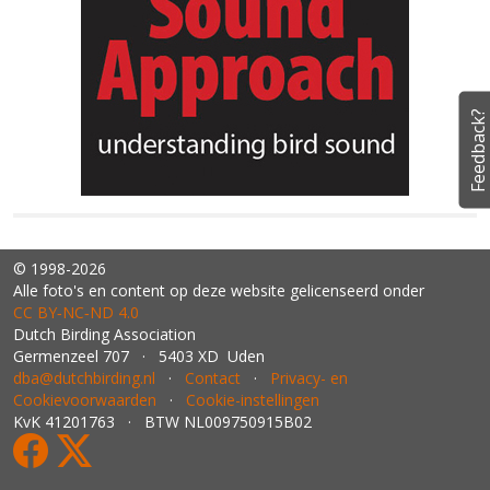
Feedback?
© 1998-2026
Alle foto's en content op deze website gelicenseerd onder
CC BY‑NC‑ND 4.0
Dutch Birding Association
Germenzeel 707 · 5403 XD Uden
dba@dutchbirding.nl
·
Contact
·
Privacy- en
Cookievoorwaarden
·
Cookie-instellingen
KvK 41201763 · BTW NL009750915B02