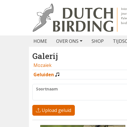
HOME
OVER ONS
SHOP
TIJDS
Galerij
Mozaïek
Geluiden
Soortnaam
Upload geluid