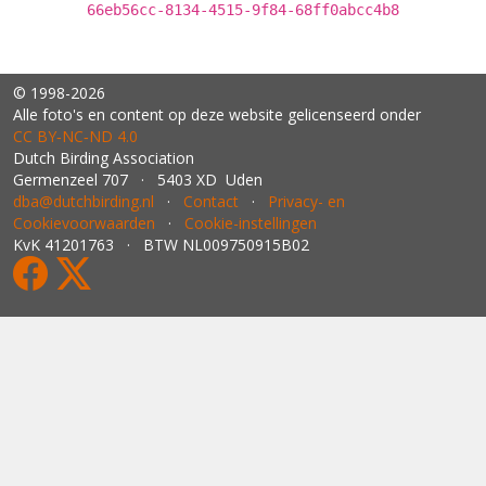
66eb56cc-8134-4515-9f84-68ff0abcc4b8
© 1998-2026
Alle foto's en content op deze website gelicenseerd onder
CC BY‑NC‑ND 4.0
Dutch Birding Association
Germenzeel 707 · 5403 XD Uden
dba@dutchbirding.nl
·
Contact
·
Privacy- en
Cookievoorwaarden
·
Cookie-instellingen
KvK 41201763 · BTW NL009750915B02