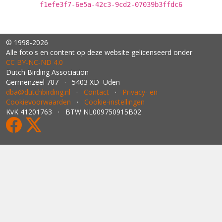
f1efe3f7-6e5a-42c3-9cd2-07039b3ffdc6
© 1998-2026
Alle foto's en content op deze website gelicenseerd onder
CC BY‑NC‑ND 4.0
Dutch Birding Association
Germenzeel 707 · 5403 XD Uden
dba@dutchbirding.nl
·
Contact
·
Privacy- en
Cookievoorwaarden
·
Cookie-instellingen
KvK 41201763 · BTW NL009750915B02