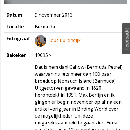
Datum
9 november 2013
Locatie
Bermuda
Feedback?
Fotograaf
Teus Luijendijk
Bekeken
19095 ×
Dat is hem dan! Cahow (Bermuda Petrel),
waarvan nu iets meer dan 100 paar
broedt op Nonsuch Island (Bermuda).
Uitgestorven gewaand in 1620,
herontdekt in 1951. Max Berlijn en ik
gingen er begin november op af na een
artikel vorig jaar in Birding World over
de mogelijkheden om deze
megazeldzaamheid te gaan zien. Eerst
vanaf de oever 12 exemplaren m.b.v. de