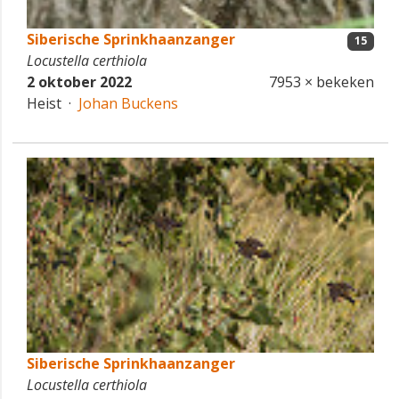
Siberische Sprinkhaanzanger
15
Locustella certhiola
2 oktober 2022
7953 × bekeken
Heist ·
Johan Buckens
Siberische Sprinkhaanzanger
Locustella certhiola