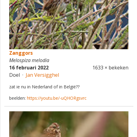
Zanggors
Melospiza melodia
16 februari 2022
1633 × bekeken
Doel ·
Jan Versigghel
zat ie nu in Nederland of in België??
beelden:
https://youtu.be/-uQHORgsvrc