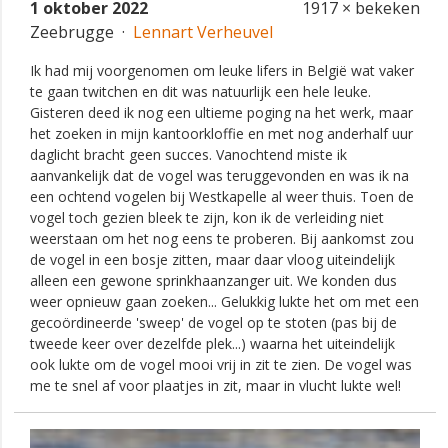
1 oktober 2022
1917 × bekeken
Zeebrugge ·
Lennart Verheuvel
Ik had mij voorgenomen om leuke lifers in België wat vaker
te gaan twitchen en dit was natuurlijk een hele leuke.
Gisteren deed ik nog een ultieme poging na het werk, maar
het zoeken in mijn kantoorkloffie en met nog anderhalf uur
daglicht bracht geen succes. Vanochtend miste ik
aanvankelijk dat de vogel was teruggevonden en was ik na
een ochtend vogelen bij Westkapelle al weer thuis. Toen de
vogel toch gezien bleek te zijn, kon ik de verleiding niet
weerstaan om het nog eens te proberen. Bij aankomst zou
de vogel in een bosje zitten, maar daar vloog uiteindelijk
alleen een gewone sprinkhaanzanger uit. We konden dus
weer opnieuw gaan zoeken... Gelukkig lukte het om met een
gecoördineerde 'sweep' de vogel op te stoten (pas bij de
tweede keer over dezelfde plek...) waarna het uiteindelijk
ook lukte om de vogel mooi vrij in zit te zien. De vogel was
me te snel af voor plaatjes in zit, maar in vlucht lukte wel!