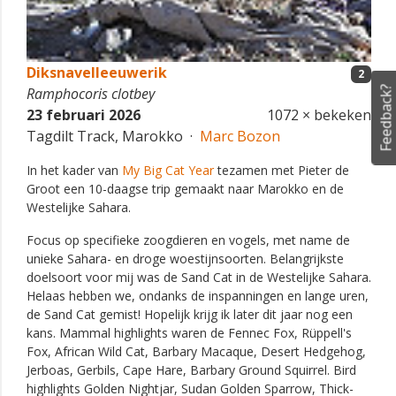
Diksnavelleeuwerik
2
Feedback?
Ramphocoris clotbey
23 februari 2026
1072 × bekeken
Tagdilt Track, Marokko ·
Marc Bozon
In het kader van
My Big Cat Year
tezamen met Pieter de
Groot een 10-daagse trip gemaakt naar Marokko en de
Westelijke Sahara.
Focus op specifieke zoogdieren en vogels, met name de
unieke Sahara- en droge woestijnsoorten. Belangrijkste
doelsoort voor mij was de Sand Cat in de Westelijke Sahara.
Helaas hebben we, ondanks de inspanningen en lange uren,
de Sand Cat gemist! Hopelijk krijg ik later dit jaar nog een
kans. Mammal highlights waren de Fennec Fox, Rüppell's
Fox, African Wild Cat, Barbary Macaque, Desert Hedgehog,
Jerboas, Gerbils, Cape Hare, Barbary Ground Squirrel. Bird
highlights Golden Nightjar, Sudan Golden Sparrow, Thick-