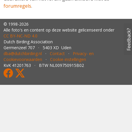
forumregels
.
© 1998-2026
Alle foto's en content op deze website gelicenseerd onder
Feedback?
CC BY‑NC‑ND 4.0
Dutch Birding Association
Germenzeel 707 · 5403 XD Uden
dba@dutchbirding.nl
·
Contact
·
Privacy- en
Cookievoorwaarden
·
Cookie-instellingen
KvK 41201763 · BTW NL009750915B02