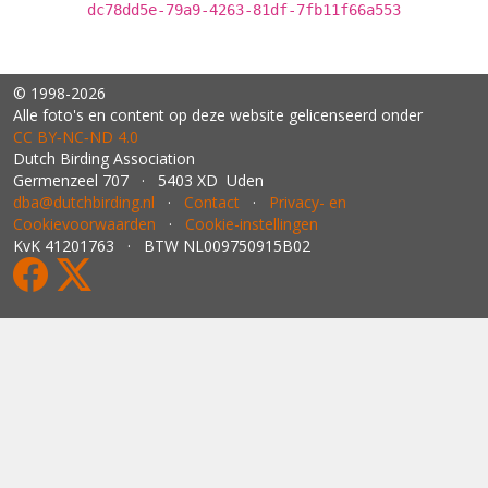
dc78dd5e-79a9-4263-81df-7fb11f66a553
© 1998-2026
Alle foto's en content op deze website gelicenseerd onder
CC BY‑NC‑ND 4.0
Dutch Birding Association
Germenzeel 707 · 5403 XD Uden
dba@dutchbirding.nl
·
Contact
·
Privacy- en
Cookievoorwaarden
·
Cookie-instellingen
KvK 41201763 · BTW NL009750915B02