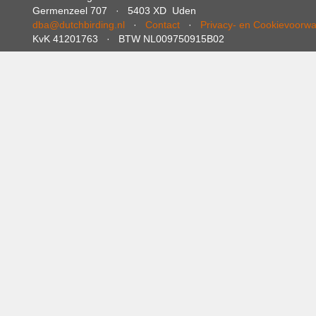
Germenzeel 707 · 5403 XD Uden
dba@dutchbirding.nl
·
Contact
·
Privacy- en Cookievoorw
KvK 41201763 · BTW NL009750915B02