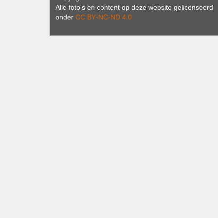
Alle foto's en content op deze website gelicenseerd
onder
CC BY‑NC‑ND 4.0