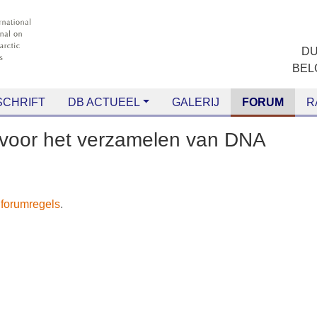
CHRIFT
DB ACTUEEL
GALERIJ
FORUM
RANG
ties voor het verzamelen van DNA
t de
forumregels
.