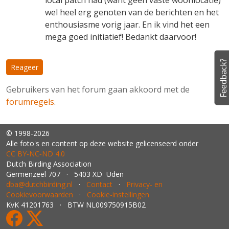
local patch had (want geen vaste woonlocatie)
wel heel erg genoten van de berichten en het
enthousiasme vorig jaar. En ik vind het een
mega goed initiatief! Bedankt daarvoor!
Feedback?
Reageer
Gebruikers van het forum gaan akkoord met de
forumregels
.
© 1998-2026
Alle foto's en content op deze website gelicenseerd onder
CC BY‑NC‑ND 4.0
Dutch Birding Association
Germenzeel 707 · 5403 XD Uden
dba@dutchbirding.nl
·
Contact
·
Privacy- en
Cookievoorwaarden
·
Cookie-instellingen
KvK 41201763 · BTW NL009750915B02