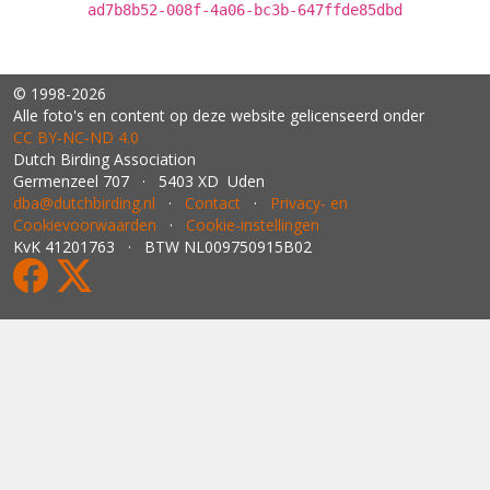
ad7b8b52-008f-4a06-bc3b-647ffde85dbd
© 1998-2026
Alle foto's en content op deze website gelicenseerd onder
CC BY‑NC‑ND 4.0
Dutch Birding Association
Germenzeel 707 · 5403 XD Uden
dba@dutchbirding.nl
·
Contact
·
Privacy- en
Cookievoorwaarden
·
Cookie-instellingen
KvK 41201763 · BTW NL009750915B02