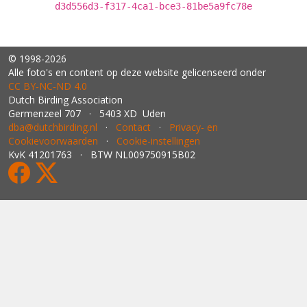
d3d556d3-f317-4ca1-bce3-81be5a9fc78e
© 1998-2026
Alle foto's en content op deze website gelicenseerd onder
CC BY‑NC‑ND 4.0
Dutch Birding Association
Germenzeel 707 · 5403 XD Uden
dba@dutchbirding.nl
·
Contact
·
Privacy- en
Cookievoorwaarden
·
Cookie-instellingen
KvK 41201763 · BTW NL009750915B02