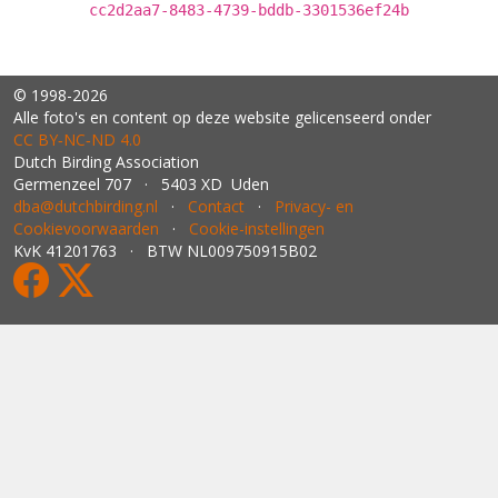
cc2d2aa7-8483-4739-bddb-3301536ef24b
© 1998-2026
Alle foto's en content op deze website gelicenseerd onder
CC BY‑NC‑ND 4.0
Dutch Birding Association
Germenzeel 707 · 5403 XD Uden
dba@dutchbirding.nl
·
Contact
·
Privacy- en
Cookievoorwaarden
·
Cookie-instellingen
KvK 41201763 · BTW NL009750915B02