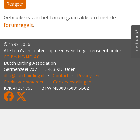
Reageer
Gebruikers van het forum gaan akkoord met de
forumregels
.
Feedback?
© 1998-2026
Alle foto's en content op deze website gelicenseerd onder
CC BY‑NC‑ND 4.0
Dutch Birding Association
Germenzeel 707 · 5403 XD Uden
dba@dutchbirding.nl
·
Contact
·
Privacy- en
Cookievoorwaarden
·
Cookie-instellingen
KvK 41201763 · BTW NL009750915B02