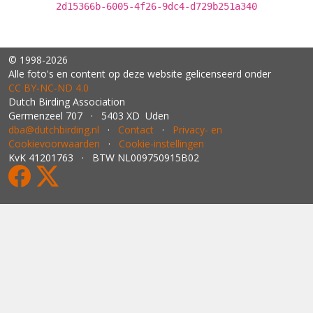
2d15366b-6005-4f26-9dc4-d729b251a340
© 1998-2026
Alle foto's en content op deze website gelicenseerd onder
CC BY‑NC‑ND 4.0
Dutch Birding Association
Germenzeel 707 · 5403 XD Uden
dba@dutchbirding.nl
·
Contact
·
Privacy- en
Cookievoorwaarden
·
Cookie-instellingen
KvK 41201763 · BTW NL009750915B02