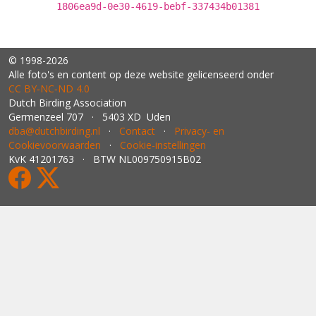
1806ea9d-0e30-4619-bebf-337434b01381
© 1998-2026
Alle foto's en content op deze website gelicenseerd onder
CC BY‑NC‑ND 4.0
Dutch Birding Association
Germenzeel 707 · 5403 XD Uden
dba@dutchbirding.nl
·
Contact
·
Privacy- en
Cookievoorwaarden
·
Cookie-instellingen
KvK 41201763 · BTW NL009750915B02