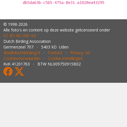
db5da63b-c5b5-475a-8e31-a1028ea43295
© 1998-2026
Alle foto's en content op deze website gelicenseerd onder
CC BY‑NC‑ND 4.0
Dutch Birding Association
Germenzeel 707 · 5403 XD Uden
dba@dutchbirding.nl
·
Contact
·
Privacy- en
Cookievoorwaarden
·
Cookie-instellingen
KvK 41201763 · BTW NL009750915B02