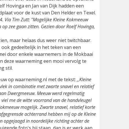
lf Hovinga en Jan van Dijk hadden een
plaat voor de kust van Den Helder en Texel.
. Via Tim Zutt: "Mogelijke Kleine Kokmeeuw
n op zee gaan zitten. Gezien door Roelf Hovinga,
ien, maar helaas dus weer niet twitchbaar.
ook gedeeltelijk in het teken van een
 mei door enkele waarnemers in de Mokbaai
aan deze waarneming een mooi vervolg te
 stil.
euw op waarneming.nl met de tekst:
,,Kleine
lek in combinatie met zwarte snavel en relatief
cht aan Dwergmeeuw. Meeuw werd regelmatig
viel me de witte voorrand van de handvleugel
Kokmeeuw mogelijk. Zwarte snavel, relatief korte
 afgegrensde achterrand hebben mij op de Kleine
n opgejaagd in noordelijke richting achter de
uigende foto's bij staan, dan is er werk aan