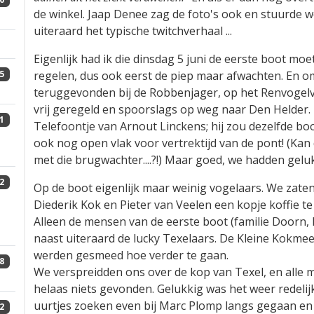
de winkel. Jaap Denee zag de foto's ook en stuurde we
uiteraard het typische twitchverhaal ...
Eigenlijk had ik die dinsdag 5 juni de eerste boot m
regelen, dus ook eerst de piep maar afwachten. En o
5
teruggevonden bij de Robbenjager, op het Renvogelve
vrij geregeld en spoorslags op weg naar Den Helder. 
1
Telefoontje van Arnout Linckens; hij zou dezelfde bo
ook nog open vlak voor vertrektijd van de pont! (K
met die brugwachter....?!) Maar goed, we hadden geluk
2
Op de boot eigenlijk maar weinig vogelaars. We zate
Diederik Kok en Pieter van Veelen een kopje koffie te
Alleen de mensen van de eerste boot (familie Doorn, 
naast uiteraard de lucky Texelaars. De Kleine Kok
werden gesmeed hoe verder te gaan.
8
We verspreidden ons over de kop van Texel, en alle 
helaas niets gevonden. Gelukkig was het weer redelijk;
uurtjes zoeken even bij Marc Plomp langs gegaan en
2