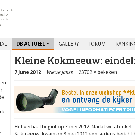
NAL
DB ACTUEEL
GALLERY
FORUM
RANKIN
Kleine Kokmeeuw: eindeli
7 June 2012
·
Wietze Janse
· 23702 × bekeken
den
or
de
 de
Het verhaal begint op 3 mei 2012. Nadat we al enkel
r
Kokmeeuw, kwam op 3 mei 2012 een serieus bericht b