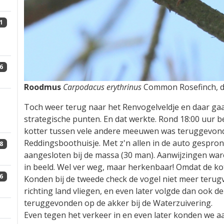
1
6
Roodmus
Carpodacus erythrinus
Common Rosefinch, de 
Toch weer terug naar het Renvogelveldje en daar ga
strategische punten. En dat werkte. Rond 18:00 uur b
kotter tussen vele andere meeuwen was teruggevonde
Reddingsboothuisje. Met z'n allen in de auto gespro
8
aangesloten bij de massa (30 man). Aanwijzingen ware
in beeld. Wel ver weg, maar herkenbaar! Omdat de kot
6
Konden bij de tweede check de vogel niet meer teru
richting land vliegen, en even later volgde dan ook 
teruggevonden op de akker bij de Waterzuivering.
Even tegen het verkeer in en even later konden we