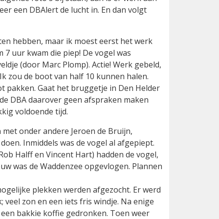
er een DBAlert de lucht in. En dan volgt
oeten hebben, maar ik moest eerst het werk
m 7 uur kwam die piep! De vogel was
ldje (door Marc Plomp). Actie! Werk gebeld,
Ik zou de boot van half 10 kunnen halen.
ot pakken. Gaat het bruggetje in Den Helder
an de DBA daarover geen afspraken maken
kig voldoende tijd.
n met onder andere Jeroen de Bruijn,
 doen. Inmiddels was de vogel al afgepiept.
Rob Halff en Vincent Hart) hadden de vogel,
meeuw was de Waddenzee opgevlogen. Plannen
mogelijke plekken werden afgezocht. Er werd
 veel zon en een iets fris windje. Na enige
 een bakkie koffie gedronken. Toen weer