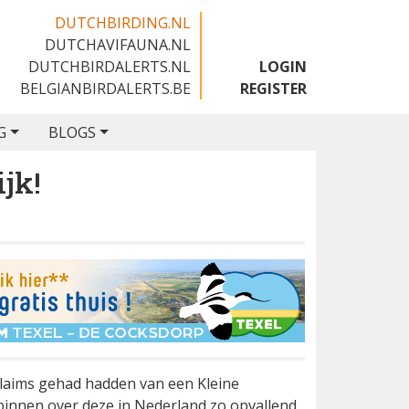
DUTCHBIRDING.NL
DUTCHAVIFAUNA.NL
🇳🇱
DUTCHBIRDALERTS.NL
LOGIN
BELGIANBIRDALERTS.BE
REGISTER
G
BLOGS
jk!
 claims gehad hadden van een Kleine
innen over deze in Nederland zo opvallend