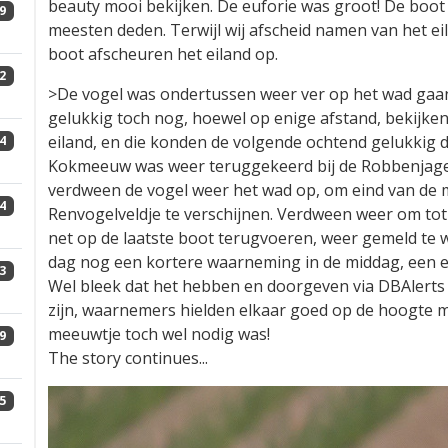
beauty mooi bekijken. De euforie was groot! De boo
9
meesten deden. Terwijl wij afscheid namen van het e
boot afscheuren het eiland op.
2
>De vogel was ondertussen weer ver op het wad gaan
gelukkig toch nog, hoewel op enige afstand, bekijken
eiland, en die konden de volgende ochtend gelukkig d
4
Kokmeeuw was weer teruggekeerd bij de Robbenjager
verdween de vogel weer het wad op, om eind van de 
4
Renvogelveldje te verschijnen. Verdween weer om tot
net op de laatste boot terugvoeren, weer gemeld te
dag nog een kortere waarneming in de middag, een ec
3
Wel bleek dat het hebben en doorgeven via DBAlerts 
zijn, waarnemers hielden elkaar goed op de hoogte met
meeuwtje toch wel nodig was!
9
The story continues...
5