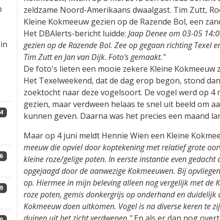
p
zeldzame Noord-Amerikaans dwaalgast. Tim Zutt, Roe
Kleine Kokmeeuw gezien op de Razende Bol, een zand
Het DBAlerts-bericht luidde:
Jaap Denee om 03-05 14:04
in
gezien op de Razende Bol. Zee op gegaan richting Texel e
Tim Zutt en Jan van Dijk. Foto's gemaakt."
De foto's lieten een mooie zekere Kleine Kokmeeuw z
Het Texelweekend, dat de dag erop begon, stond dan 
zoektocht naar deze vogelsoort. De vogel werd op 4
gezien, maar verdween helaas te snel uit beeld om 
4
kunnen geven. Daarna was het precies een maand lang
Maar op 4 juni meldt Hennie Wien een Kleine Kokme
meeuw die opviel door koptekening met relatief grote oorv
6
kleine roze/gelige poten. In eerste instantie even geda
opgejaagd door de aanwezige Kokmeeuwen. Bij opvliegen 
op. Hiermee in mijn beleving alleen nog vergelijk met de 
9
roze poten, gemis donkergrijs op onderhand en duidelijk
Kokmeeuw doen uitkomen. Vogel is na diverse keren te zij
duinen uit het zicht verdwenen.''
En als er dan nog overt
0