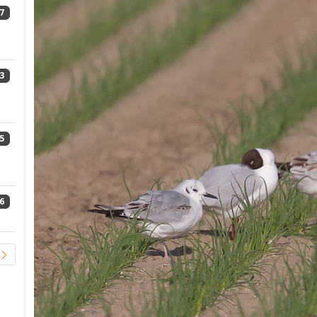
7
3
5
6