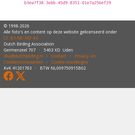
b3ea7f38-3ebb-45d9-8351-01e7a256ef29
© 1998-2026
Alle foto's en content op deze website gelicenseerd onder
CC BY‑NC‑ND 4.0
Dutch Birding Association
Germenzeel 707 · 5403 XD Uden
dba@dutchbirding.nl
·
Contact
·
Privacy- en
Cookievoorwaarden
·
Cookie-instellingen
KvK 41201763 · BTW NL009750915B02