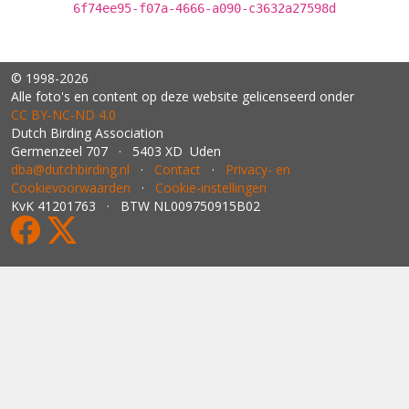
6f74ee95-f07a-4666-a090-c3632a27598d
© 1998-2026
Alle foto's en content op deze website gelicenseerd onder
CC BY‑NC‑ND 4.0
Dutch Birding Association
Germenzeel 707 · 5403 XD Uden
dba@dutchbirding.nl
·
Contact
·
Privacy- en
Cookievoorwaarden
·
Cookie-instellingen
KvK 41201763 · BTW NL009750915B02