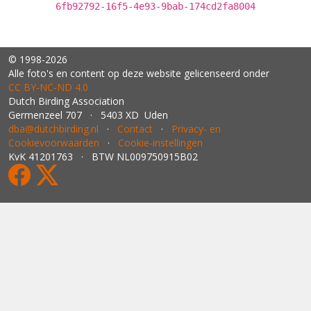
6fb92792-16f5-4e93-9bab-174cd2fa8004
© 1998-2026
Alle foto's en content op deze website gelicenseerd onder
CC BY‑NC‑ND 4.0
Dutch Birding Association
Germenzeel 707 · 5403 XD Uden
dba@dutchbirding.nl
·
Contact
·
Privacy- en
Cookievoorwaarden
·
Cookie-instellingen
KvK 41201763 · BTW NL009750915B02