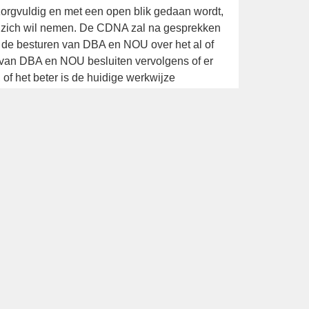
undigen en betrokkenen.
ing zorgvuldig en met een open blik gedaan
enning op zich wil nemen. De CDNA zal na
 opstellen aan de besturen van DBA en
ategorieën. De besturen van DBA en NOU
nde werkwijze aan te passen, of het beter is
e zetten.
ociation en de Nederlandse Ornithologische