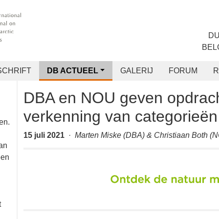
CHRIFT
DB ACTUEEL
GALERIJ
FORUM
RANG
DBA en NOU geven opdra
verkenning van categori
den
15 juli 2021
·
Marten Miske (DBA) & Christiaan Both (N
or
de
 de
r