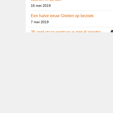
Fiets Big Day op de Noordwest-Veluwe:
148 soorten in 12 uur!
16 mei 2019
Een halve eeuw Grielen op bezoek
7 mei 2019
25 april staat voortaan in mijn Kalender
25 april 2019
2018
Dutch Birding Jaaroverzicht 2018
2
31 december 2018
Veldwaarneming Kleine Zwartkop 9
oktober 2018
12 december 2018
Televisie première van Arjan’s Big Year!
1