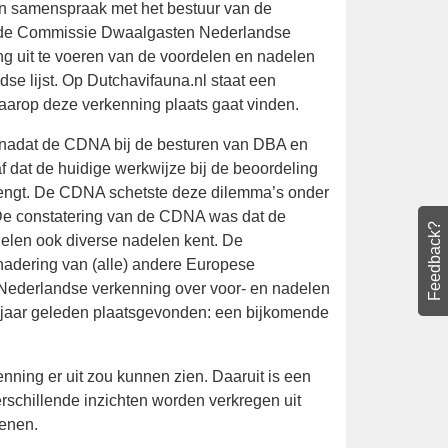
ft, in samenspraak met het bestuur van de
 om de Commissie Dwaalgasten Nederlandse
ning uit te voeren van de voordelen en
e Nederlandse lijst. Op Dutchavifauna.nl
 de wijze waarop deze verkenning plaats
men nadat de CDNA bij de besturen van DBA
afgaf dat de huidige werkwijze bij de
s met zich meebrengt. De CDNA schetste deze
Feedback?
ewerkte casussen. De constatering van de
n A-lijst) naast voordelen ook diverse
 nogal af van de benadering van (alle)
de laatste officiële Nederlandse verkenning
n heeft inmiddels ruim 30 jaar geleden
aar de uitgangspunten te kijken.
kenning er uit zou kunnen zien. Daaruit is
lijk verschillende inzichten worden