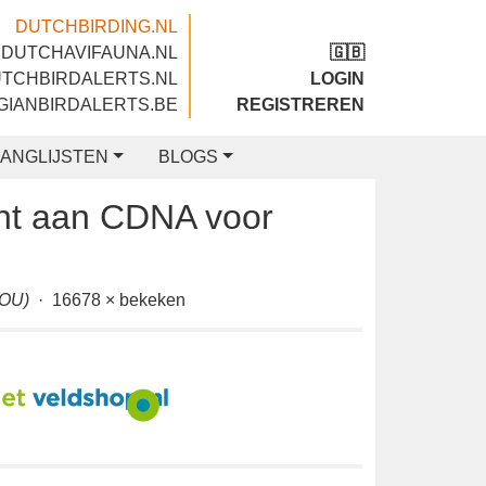
DUTCHBIRDING.NL
DUTCHAVIFAUNA.NL
🇬🇧
DUTCHBIRDALERTS.NL
LOGIN
BELGIANBIRDALERTS.BE
REGISTREREN
LIJSTEN
BLOGS
cht aan CDNA voor
eën
OU)
· 16678 × bekeken