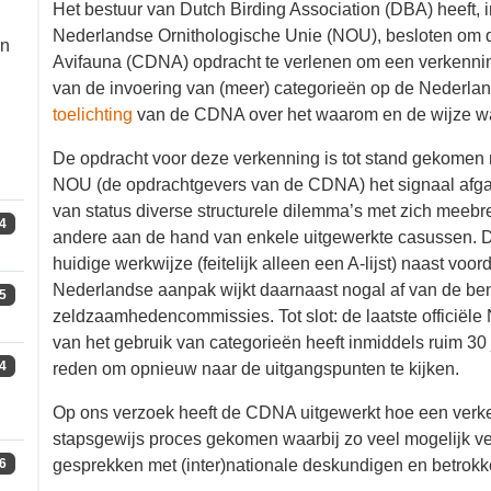
Het bestuur van Dutch Birding Association (DBA) hee
p
Nederlandse Ornithologische Unie (NOU), besloten
Avifauna (CDNA) opdracht te verlenen om een verken
nadelen van de invoering van (meer) categorieën op d
in
staat een
toelichting
van de CDNA over het waarom en
gaat vinden.
De opdracht voor deze verkenning is tot stand geko
en NOU (de opdrachtgevers van de CDNA) het signaal 
beoordeling van status diverse structurele dilemma’
4
dilemma’s onder andere aan de hand van enkele uitg
CDNA was dat de huidige werkwijze (feitelijk alleen ee
nadelen kent. De Nederlandse aanpak wijkt daarnaast
5
andere Europese zeldzaamhedencommissies. Tot slot: 
over voor- en nadelen van het gebruik van categorieë
plaatsgevonden: een bijkomende reden om opnieuw n
4
Op ons verzoek heeft de CDNA uitgewerkt hoe een ver
een stapsgewijs proces gekomen waarbij zo veel moge