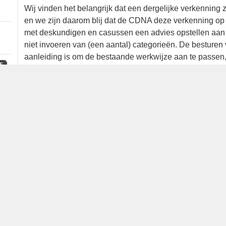
verkregen uit gesprekken met (inter)nationale desk
6
Wij vinden het belangrijk dat een dergelijke verkenn
wordt, en we zijn daarom blij dat de CDNA deze verk
gesprekken met deskundigen en casussen een advies
NOU over het al of niet invoeren van (een aantal) c
besluiten vervolgens of er aanleiding is om de bestaa
de huidige werkwijze grotendeels ongewijzigd voort t
5
Namens het bestuur van Stichting Dutch Birding Ass
Unie,
Marten Miske en Christiaan Both
2
2
Discussie
Reageer
8