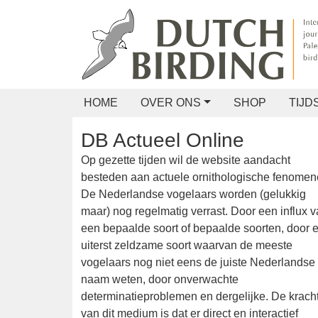
HOME
OVER ONS
SHOP
TIJDS
DB Actueel Online
Op gezette tijden wil de website aandacht
besteden aan actuele ornithologische
fenomenen. De Nederlandse vogelaars wor
(gelukkig maar) nog regelmatig verrast. Do
een influx van een bepaalde soort of bepaal
soorten, door een uiterst zeldzame soort
waarvan de meeste vogelaars nog niet eens
juiste Nederlandse naam weten, door
onverwachte determinatieproblemen en
dergelijke. De kracht van dit medium is dat e