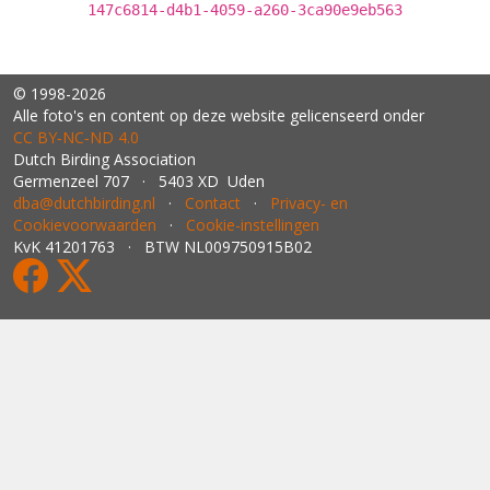
147c6814-d4b1-4059-a260-3ca90e9eb563
© 1998-2026
Alle foto's en content op deze website gelicenseerd onder
CC BY‑NC‑ND 4.0
Dutch Birding Association
Germenzeel 707 · 5403 XD Uden
dba@dutchbirding.nl
·
Contact
·
Privacy- en
Cookievoorwaarden
·
Cookie-instellingen
KvK 41201763 · BTW NL009750915B02