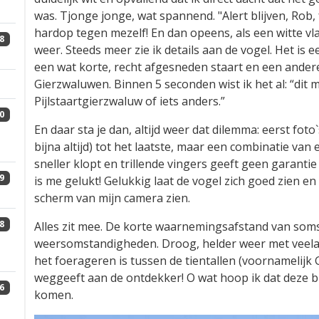
was. Tjonge jonge, wat spannend. "Alert blijven, Rob, fo
hardop tegen mezelf! En dan opeens, als een witte vla
8
weer. Steeds meer zie ik details aan de vogel. Het is
een wat korte, recht afgesneden staart en een ande
Gierzwaluwen. Binnen 5 seconden wist ik het al: “dit
Pijlstaartgierzwaluw of iets anders.”
0
En daar sta je dan, altijd weer dat dilemma: eerst fot
bijna altijd) tot het laatste, maar een combinatie van 
sneller klopt en trillende vingers geeft geen garanti
9
is me gelukt! Gelukkig laat de vogel zich goed zien en
scherm van mijn camera zien.
8
Alles zit mee. De korte waarnemingsafstand van soms 
weersomstandigheden. Droog, helder weer met veelal z
het foerageren is tussen de tientallen (voornamelij
weggeeft aan de ontdekker! O wat hoop ik dat deze bli
6
komen.