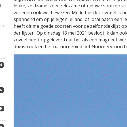
p
leuke, zeldzame, zeer zeldzame of nieuwe soorten voo
verleden ook wel bewezen. Mede hierdoor vogel ik het l
spannend om op je eigen 'eiland' of local patch een l
in
heeft dit me goede soorten voor de zelfontdeklijst o
der lijsten. Op dinsdag 18 mei 2021 besloot ik dan o
zoveel heeft opgeleverd dat het als een magneet werk
duinstrook en het natuurgebied het Noordervroon he
4
6
9
0