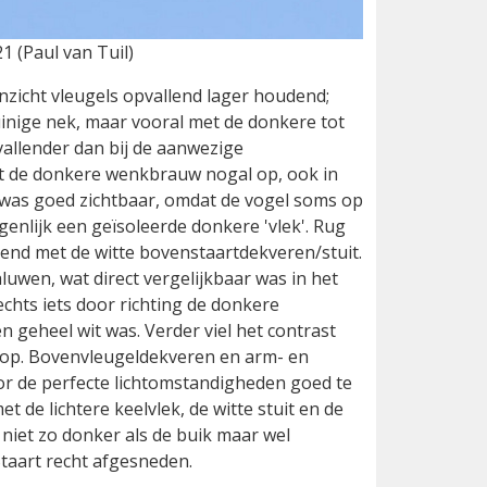
1 (Paul van Tuil)
anzicht vleugels opvallend lager houdend;
uinige nek, maar vooral met de donkere tot
vallender dan bij de aanwezige
et de donkere wenkbrauw nogal op, ook in
e was goed zichtbaar, omdat de vogel soms op
genlijk een geïsoleerde donkere 'vlek'. Rug
rend met de witte bovenstaartdekveren/stuit.
luwen, wat direct vergelijkbaar was in het
echts iets door richting de donkere
n geheel wit was. Verder viel het contrast
e op. Bovenvleugeldekveren en arm- en
or de perfecte lichtomstandigheden goed te
t de lichtere keelvlek, de witte stuit en de
niet zo donker als de buik maar wel
taart recht afgesneden.