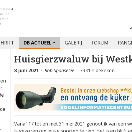
CHRIFT
DB ACTUEEL
GALERIJ
FORUM
RANG
Huisgierzwaluw bij West
8 juni 2021
·
Rob Sponselee
· 7331 × bekeken
den
or
de
 de
Vanaf 17 tot en met 31 mei 2021 genoot ik van een w
r
is gekozen om leuke soorten te zien. Het is en blij