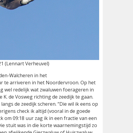
21 (Lennart Verheuvel)
dden-Walcheren in het
r te arriveren in het Noordervroon. Op het
g wel redelijk wat zwaluwen foerageren in
e K. de Vosweg richting de zeedijk te gaan.
angs de zeedijk scheren. “Die wil ik eens op
igens check ik altijd (vooral in de goede
k om 09:18 uur zag ik in een fractie van een
e stuit was in die korte waarnemingstijd zo
t geen afwijkende Gierzwaluw of Huiszwaluw