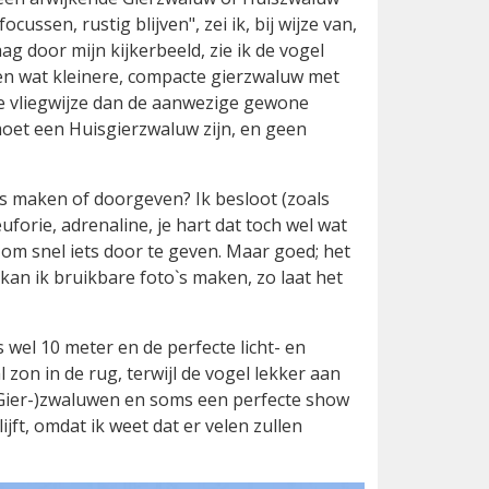
cussen, rustig blijven", zei ik, bij wijze van,
ag door mijn kijkerbeeld, zie ik de vogel
 een wat kleinere, compacte gierzwaluw met
re vliegwijze dan de aanwezige gewone
 moet een Huisgierzwaluw zijn, en geen
o`s maken of doorgeven? Ik besloot (zoals
euforie, adrenaline, je hart dat toch wel wat
e om snel iets door te geven. Maar goed; het
 kan ik bruikbare foto`s maken, zo laat het
wel 10 meter en de perfecte licht- en
on in de rug, terwijl de vogel lekker aan
k Gier-)zwaluwen en soms een perfecte show
jft, omdat ik weet dat er velen zullen