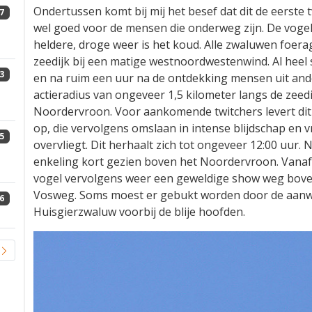
Ondertussen komt bij mij het besef dat dit de eerste 
7
wel goed voor de mensen die onderweg zijn. De vogel
heldere, droge weer is het koud. Alle zwaluwen foera
zeedijk bij een matige westnoordwestenwind. Al heel 
3
en na ruim een uur na de ontdekking mensen uit ande
actieradius van ongeveer 1,5 kilometer langs de zeed
Noordervroon. Voor aankomende twitchers levert d
op, die vervolgens omslaan in intense blijdschap en vr
5
overvliegt. Dit herhaalt zich tot ongeveer 12:00 uur. N
enkeling kort gezien boven het Noordervroon. Vanaf 
vogel vervolgens weer een geweldige show weg boven
Vosweg. Soms moest er gebukt worden door de aanwe
6
Huisgierzwaluw voorbij de blije hoofden.