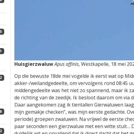
5
1
Huisgierzwaluw
Apus affinis
, Westkapelle, 18 mei 20
Op die bewuste 18de mei vogelde ik eerst wat op Mi
2
akker-/weilandgedeelte, om vervolgens rond 08:45 uu
middengedeelte was het niet zo spannend, maar ik za
de richting van de zeedijk. Ik besloot daarom om via d
Daar aangekomen zag ik tientallen Gierwaluwen laag l
mijn gemakje checken”, was mijn eerste gedachte. Over
8
periode) groepen zwaluwen. Na vrijwel de eerste chec
paar seconden een gierzwaluw met een witte stuit… Di
2
duidelijk wit en opvallend dat ik direct dacht dat he