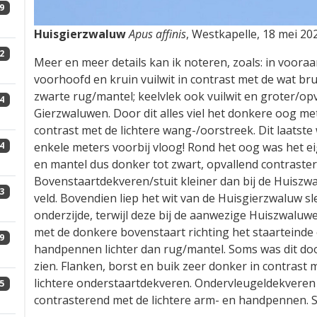
9
Huisgierzwaluw
Apus affinis
, Westkapelle, 18 mei 202
2
Meer en meer details kan ik noteren, zoals: in voora
voorhoofd en kruin vuilwit in contrast met de wat br
zwarte rug/mantel; keelvlek ook vuilwit en groter/op
4
Gierzwaluwen. Door dit alles viel het donkere oog m
contrast met de lichtere wang-/oorstreek. Dit laatst
enkele meters voorbij vloog! Rond het oog was het ei
4
en mantel dus donker tot zwart, opvallend contraste
Bovenstaartdekveren/stuit kleiner dan bij de Huiszwa
3
veld. Bovendien liep het wit van de Huisgierzwaluw sl
onderzijde, terwijl deze bij de aanwezige Huiszwaluwe
met de donkere bovenstaart richting het staarteind
9
handpennen lichter dan rug/mantel. Soms was dit do
zien. Flanken, borst en buik zeer donker in contrast me
lichtere onderstaartdekveren. Ondervleugeldekveren 
5
contrasterend met de lichtere arm- en handpennen. S