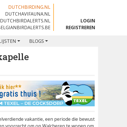
DUTCHBIRDING.NL
DUTCHAVIFAUNA.NL
🇬🇧
DUTCHBIRDALERTS.NL
LOGIN
BELGIANBIRDALERTS.BE
REGISTREREN
LIJSTEN
BLOGS
kapelle
elverdiende vakantie, een periode die bewust
ft een voorrecht om op Walcheren te wonen om