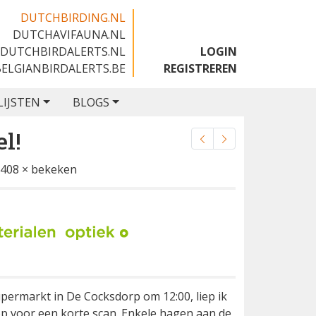
DUTCHBIRDING.NL
DUTCHAVIFAUNA.NL
🇬🇧
DUTCHBIRDALERTS.NL
LOGIN
BELGIANBIRDALERTS.BE
REGISTREREN
LIJSTEN
BLOGS
l!
408 × bekeken
permarkt in De Cocksdorp om 12:00, liep ik
p voor een korte scan. Enkele hagen aan de