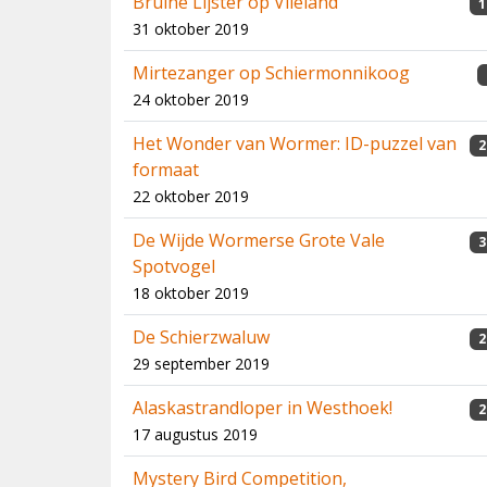
Bruine Lijster op Vlieland
1
31 oktober 2019
Mirtezanger op Schiermonnikoog
24 oktober 2019
Het Wonder van Wormer: ID-puzzel van
2
formaat
22 oktober 2019
De Wijde Wormerse Grote Vale
3
Spotvogel
18 oktober 2019
De Schierzwaluw
2
29 september 2019
Alaskastrandloper in Westhoek!
2
17 augustus 2019
Mystery Bird Competition,