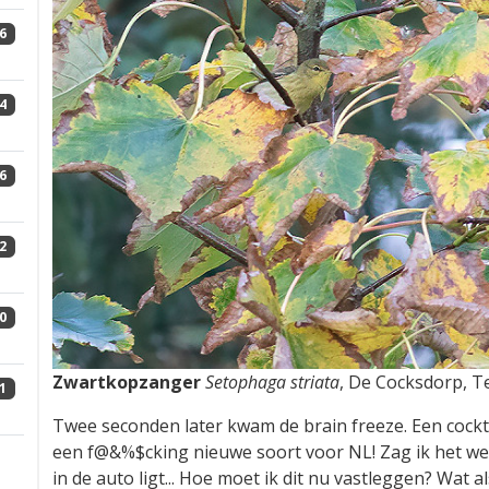
6
4
6
2
0
Zwartkopzanger
Setophaga striata
, De Cocksdorp, T
1
Twee seconden later kwam de brain freeze. Een cockta
een f@&%$cking nieuwe soort voor NL! Zag ik het wel
in de auto ligt... Hoe moet ik dit nu vastleggen? Wat 