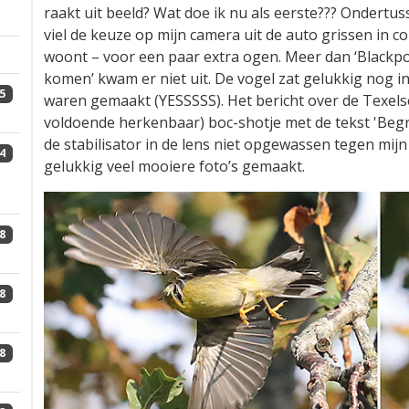
raakt uit beeld? Wat doe ik nu als eerste??? Ondertus
viel de keuze op mijn camera uit de auto grissen in 
woont – voor een paar extra ogen. Meer dan ‘Blackpo
komen’ kwam er niet uit. De vogel zat gelukkig nog in
5
waren gemaakt (YESSSSS). Het bericht over de Texels
voldoende herkenbaar) boc-shotje met de tekst 'Begr
de stabilisator in de lens niet opgewassen tegen mij
4
gelukkig veel mooiere foto’s gemaakt.
8
8
8