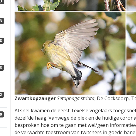
3
3
8
3
2
Zwartkopzanger
Setophaga striata
, De Cocksdorp, T
Al snel kwamen de eerst Texelse vogelaars toegesneld 
0
dezelfde haag. Vanwege de plek en de huidige corona
besproken hoe om te gaan met wel/geen informatiev
de verwachte toestroom van twitchers in goede banen