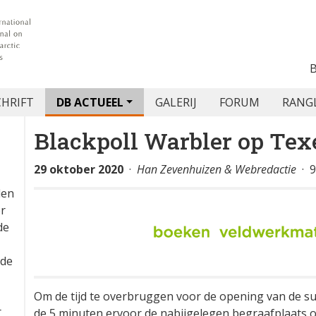
CHRIFT
DB ACTUEEL
GALERIJ
FORUM
RANG
Blackpoll Warbler op Texe
29 oktober 2020
·
Han Zevenhuizen & Webredactie
· 9
den
or
de
 de
Om de tijd te overbruggen voor de opening van de su
r
de 5 minuten ervoor de nabijgelegen begraafplaats o