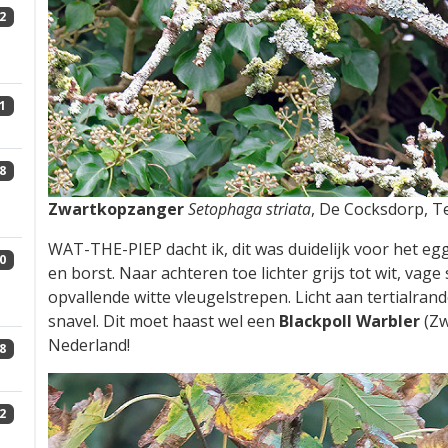
2
1
8
Zwartkopzanger
Setophaga striata
, De Cocksdorp, T
WAT-THE-PIEP dacht ik, dit was duidelijk voor het egg
0
en borst. Naar achteren toe lichter grijs tot wit, vage
opvallende witte vleugelstrepen. Licht aan tertialra
snavel. Dit moet haast wel een
Blackpoll Warbler
(Zw
Nederland!
8
2