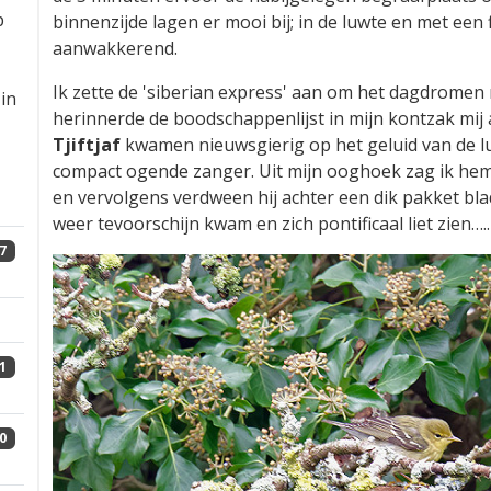
p
binnenzijde lagen er mooi bij; in de luwte en met een
aanwakkerend.
Ik zette de 'siberian express' aan om het dagdromen n
in
herinnerde de boodschappenlijst in mijn kontzak mij a
Tjiftjaf
kwamen nieuwsgierig op het geluid van de lui
compact ogende zanger. Uit mijn ooghoek zag ik hem
en vervolgens verdween hij achter een dik pakket bla
weer tevoorschijn kwam en zich pontificaal liet zien…..
7
1
0