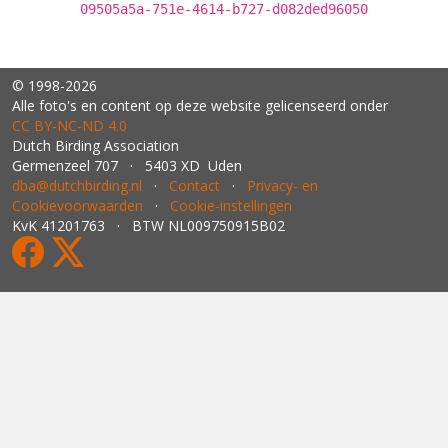
09505a5a-751e-4614-b727-d082ded96050
© 1998-2026
Alle foto's en content op deze website gelicenseerd onder
CC BY‑NC‑ND 4.0
Dutch Birding Association
Germenzeel 707 · 5403 XD Uden
dba@dutchbirding.nl
·
Contact
·
Privacy- en
Cookievoorwaarden
·
Cookie-instellingen
KvK 41201763 · BTW NL009750915B02