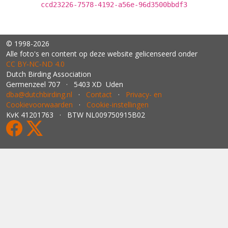
ccd23226-7578-4192-a56e-96d3500bbdf3
© 1998-2026
Alle foto's en content op deze website gelicenseerd onder
CC BY‑NC‑ND 4.0
Dutch Birding Association
Germenzeel 707 · 5403 XD Uden
dba@dutchbirding.nl
·
Contact
·
Privacy- en
Cookievoorwaarden
·
Cookie-instellingen
KvK 41201763 · BTW NL009750915B02