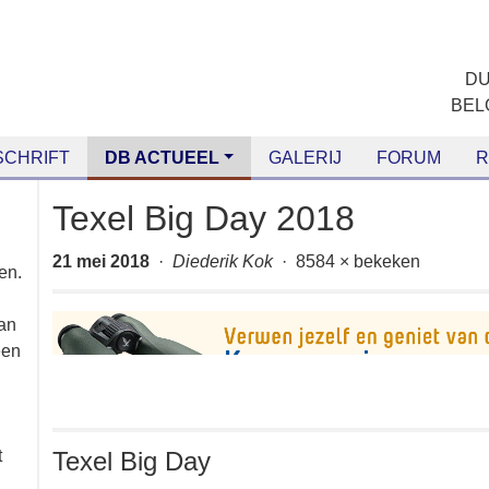
CHRIFT
DB ACTUEEL
GALERIJ
FORUM
RANG
Texel Big Day 2018
21 mei 2018
·
Diederik Kok
· 8584 × bekeken
den
or
de
 de
Texel Big Day
r