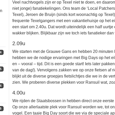
Veel nachtvogels zijn er op Texel niet te doen, en da
p
(al dan niet jonge) fanatiekelingen. Ons team de ‘Loca
(woonachtig op Texel), Jeroen de Bruijn (sinds kort
Diederik Kok (beide frequente Texelgangers met een 
in
een paar uurtjes slaap en een start om 2.40u. Dat wor
we alle vier al ruim van te voren wakker blijken. Blijk
dachten?
2.09u
We starten met de Grauwe Gans en hebben 20 minuten
4
vier hebben we de nodige ervaringen met Big Days op
meer moeite en – vooral – tijd. Dit is een goede start
5
Knobbelzwaan (de enige van de dag!). Vervolgens zakk
Bepaald geen originele route zo blijkt uit de diverse g
verspreid over het fietspad langs de duinen zien. We
zoals we gewend zijn, steeds vrij kansloos voelt.
4
4.00u
We rijden de Staatsbossen in hebben direct onze eers