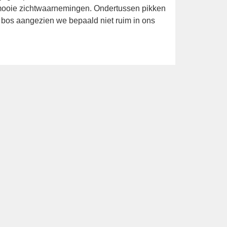
n we, tot onze eigen verbazing, begroet met
via de speciale app-groep melden aan de
 nog oppikken, inclusief mooie
e Nachtzwaluw op en verlaten we alweer het
en; het begint al ligt te schemeren.
e Vlak: de Jonge Hondjes (Koen Stork
 en Jarne Kompier). Die schimmen van
r alles wat we de hele dag van ze zullen
 gezelschap van De Peregrines (Remco
jvershof) naar de Waterral die doorlopend
tiger is dan Porseleinhoen op Texel. Die
de vogel blijft daarna voor ons en alle
en en werken onze oren hard om de