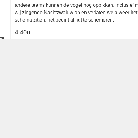
volgen. Op onze allerlaatste plek voor Ransuil worde
6
een roepende vogel. Een taaie Big Day soort die we 
andere teams. Diverse andere teams kunnen de vogel
zichtwaarnemingen. Ondertussen pikken wij zingend
bos aangezien we bepaald niet ruim in ons schema zitt
4.40u
5
Onderweg zien we schimmen terugkomen van het Grot
(inderdaad, zoon van…), Tim Schipper, Tim Langerak
misschien wel onze grootste concurrenten blijken late
zien. Eenmaal bij het Grote Vlak luisteren we in het
Hofland, Kees de Vries, Bertus de Lang en Paul Schri
2
roept. Een Big Day soort die de laatste jaren vaak las
laatste soort is hier ook door een team gehoord maar 
2
andere bezoekende teams stil.
5.10u
Terug in het bos is het ochtendconcert echt begonn
8