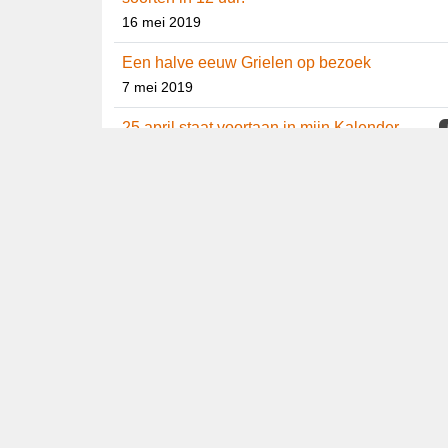
Fiets Big Day op de Noordwest-Veluwe:
148 soorten in 12 uur!
16 mei 2019
Een halve eeuw Grielen op bezoek
7 mei 2019
25 april staat voortaan in mijn Kalender
25 april 2019
2018
Dutch Birding Jaaroverzicht 2018
2
31 december 2018
Veldwaarneming Kleine Zwartkop 9
oktober 2018
12 december 2018
Televisie première van Arjan’s Big Year!
1