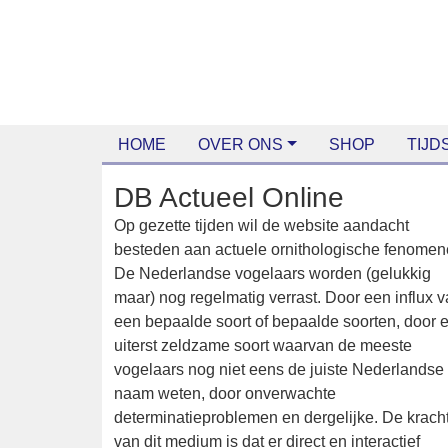
HOME
OVER ONS
SHOP
TIJDS
DB Actueel Online
Op gezette tijden wil de website aandacht
besteden aan actuele ornithologische
fenomenen. De Nederlandse vogelaars wor
(gelukkig maar) nog regelmatig verrast. Do
een influx van een bepaalde soort of bepaal
soorten, door een uiterst zeldzame soort
waarvan de meeste vogelaars nog niet eens
juiste Nederlandse naam weten, door
onverwachte determinatieproblemen en
dergelijke. De kracht van dit medium is dat e