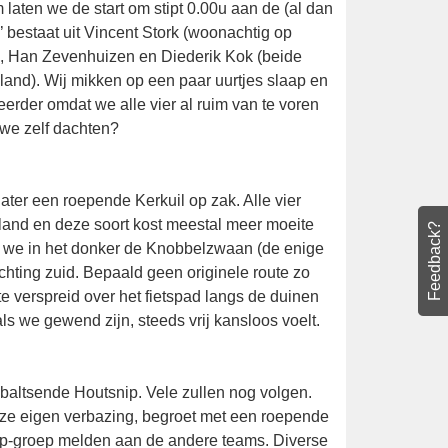
arom laten we de start om stipt 0.00u aan de
l Patchers’ bestaat uit Vincent Stork
 woonachtig op Texel), Han Zevenhuizen en
vakantiehuisje op het eiland). Wij mikken op
dt uiteindelijk een half uurtje eerder omdat
baar zijn we toch iets fanatieker dan we zelf
 later een roepende Kerkuil op zak. Alle
Feedback?
 het eiland en deze soort kost meestal
! Iets later pakken we in het donker de
en we op onze fietsen af richting zuid.
roepjes fietslichtjes die we in de verte
 proberen diverse plekken voor Ransuil wat,
te baltsende Houtsnip. Vele zullen nog