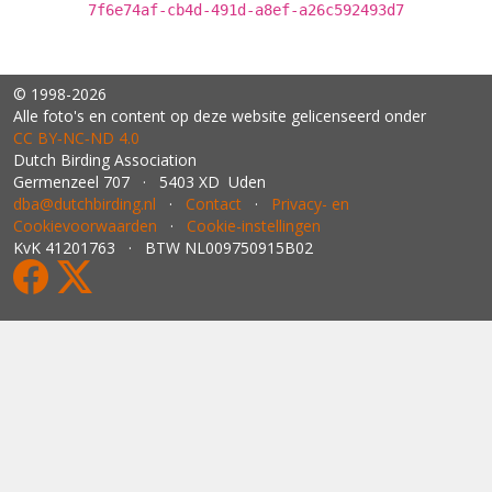
7f6e74af-cb4d-491d-a8ef-a26c592493d7
© 1998-2026
Alle foto's en content op deze website gelicenseerd onder
CC BY‑NC‑ND 4.0
Dutch Birding Association
Germenzeel 707 · 5403 XD Uden
dba@dutchbirding.nl
·
Contact
·
Privacy- en
Cookievoorwaarden
·
Cookie-instellingen
KvK 41201763 · BTW NL009750915B02