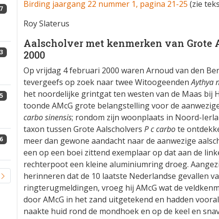
Birding jaargang 22 nummer 1, pagina 21-25
(zie tek
7
Roy Slaterus
Aalscholver met kenmerken van Grote Aa
3
2000
Op vrijdag 4 februari 2000 waren Arnoud van den B
tevergeefs op zoek naar twee Witoogeenden
Aythya 
het noordelijke grintgat ten westen van de Maas bij 
5
toonde AMcG grote belangstelling voor de aanwezige
carbo sinensis
; rondom zijn woonplaats in Noord-Ierlan
taxon tussen Grote Aalscholvers
P c carbo
te ontdekk
6
meer dan gewone aandacht naar de aanwezige aalsch
een op een boei zittend exemplaar op dat aan de lin
rechterpoot een kleine aluminiumring droeg. Aangez
herinneren dat de 10 laatste Nederlandse gevallen v
ringterugmeldingen, vroeg hij AMcG wat de veldkenm
door AMcG in het zand uitgetekend en hadden vooral
naakte huid rond de mondhoek en op de keel en sna