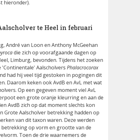
st hieronder).
lscholver te Heel in februari
erg, André van Loon en Anthony McGeehan
nyroca
die zich op voorafgaande dagen op
Heel, Limburg, bevonden. Tijdens het zoeken
 'Continentale' Aalscholvers
Phalacrocorax
d had hij veel tijd gestoken in pogingen dit
en. Daarom keken ook AvdB en AvL met wat
olvers. Op een gegeven moment viel AvL
kerpoot een grote oranje kleurring en aan de
ien AvdB zich op dat moment slechts kon
an Grote Aalscholver betrekking hadden op
erken van dit taxon waren. Deze werden
 betrekking op vorm en grootte van de
velvorm. Toen de drie waarnemers de