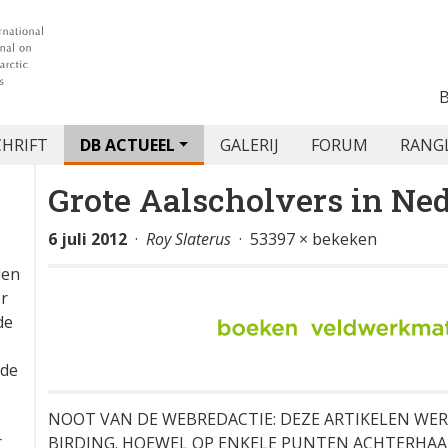
CHRIFT
DB ACTUEEL
GALERIJ
FORUM
RANG
Grote Aalscholvers in Ne
6 juli 2012
·
Roy Slaterus
· 53397 × bekeken
den
or
de
 de
NOOT VAN DE WEBREDACTIE: DEZE ARTIKELEN WE
r
BIRDING. HOEWEL OP ENKELE PUNTEN ACHTERHAA