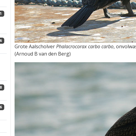
1
6
Grote Aalscholver
Phalacrocorax carbo carbo
, onvolwa
(Arnoud B van den Berg)
8
6