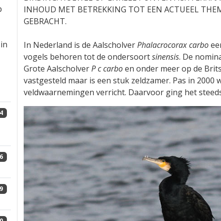
p
INHOUD MET BETREKKING TOT EEN ACTUEEL THE
GEBRACHT.
in
In Nederland is de Aalscholver
Phalacrocorax carbo
een
vogels behoren tot de ondersoort
sinensis
. De nomina
Grote Aalscholver
P c carbo
en onder meer op de Brits
vastgesteld maar is een stuk zeldzamer. Pas in 2000
veldwaarnemingen verricht. Daarvoor ging het steed
4
6
9
0