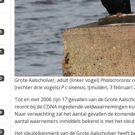
5
1
2
Grote Aalscholver, adult (linker vogel)
Phalacrocorax c
(rechter drie vogels)
P c sinensis
, IJmuiden, 3 februar
Tot en met 2006 zijn 17 gevallen van de Grote Aalsc
recent bij de CDNA ingediende veldwaarnemingen kun
8
Naar verwachting zal het aantal gevallen de komende
aantal waarnemers inmiddels bekend is met het sleu
2
Het sleutelkenmerk van de Grote Aalscholver heeft b