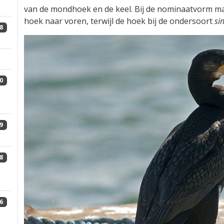
van de mondhoek en de keel. Bij de nominaatvorm maa
hoek naar voren, terwijl de hoek bij de ondersoort
si
8
0
9
8
6