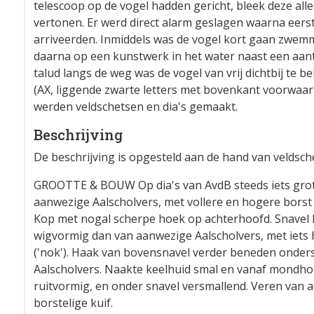
telescoop op de vogel hadden gericht, bleek deze a
vertonen. Er werd direct alarm geslagen waarna eerst
arriveerden. Inmiddels was de vogel kort gaan zwemm
daarna op een kunstwerk in het water naast een aanta
talud langs de weg was de vogel van vrij dichtbij te 
(AX, liggende zwarte letters met bovenkant voorwaar
werden veldschetsen en dia's gemaakt.
Beschrijving
De beschrijving is opgesteld aan de hand van veldsc
GROOTTE & BOUW Op dia's van AvdB steeds iets groter
aanwezige Aalscholvers, met vollere en hogere borst 
Kop met nogal scherpe hoek op achterhoofd. Snavel l
wigvormig dan van aanwezige Aalscholvers, met iets 
('nok'). Haak van bovensnavel verder beneden onders
Aalscholvers. Naakte keelhuid smal en vanaf mondho
ruitvormig, en onder snavel versmallend. Veren van 
borstelige kuif.