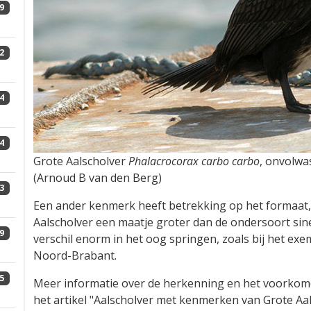
9
2
4
4
Grote Aalscholver
Phalacrocorax carbo carbo
, onvolwa
(Arnoud B van den Berg)
3
Een ander kenmerk heeft betrekking op het formaat,
Aalscholver een maatje groter dan de ondersoort sin
9
verschil enorm in het oog springen, zoals bij het ex
Noord-Brabant.
5
Meer informatie over de herkenning en het voorkomen
het artikel "Aalscholver met kenmerken van Grote Aal