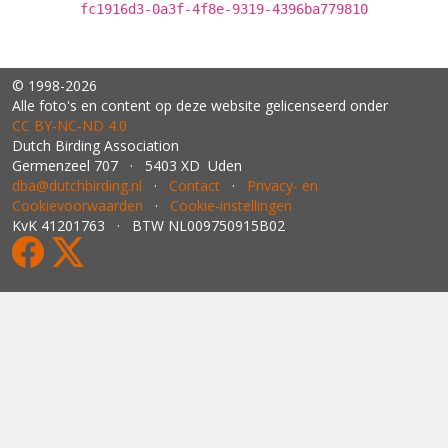
fc1916d3-0a3f-4f8e-9319-4396ba779810
© 1998-2026
Alle foto's en content op deze website gelicenseerd onder
CC BY‑NC‑ND 4.0
Dutch Birding Association
Germenzeel 707 · 5403 XD Uden
dba@dutchbirding.nl
·
Contact
·
Privacy- en
Cookievoorwaarden
·
Cookie-instellingen
KvK 41201763 · BTW NL009750915B02