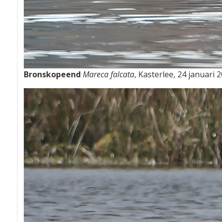
Bronskopeend
Mareca falcata
, Kasterlee, 24 januari