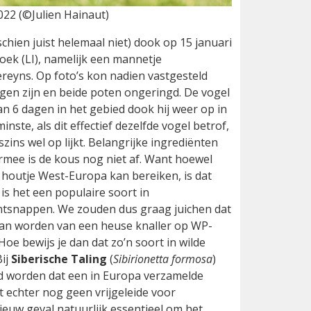
2022 (©Julien Hainaut)
hien juist helemaal niet) dook op 15 januari
ek (LI), namelijk een mannetje
ereyns. Op foto’s kon nadien vastgesteld
ngen zijn en beide poten ongeringd. De vogel
an 6 dagen in het gebied dook hij weer op in
nste, als dit effectief dezelfde vogel betrof,
ins wel op lijkt. Belangrijke ingrediënten
rmee is de kous nog niet af. Want hoewel
en houtje West-Europa kan bereiken, is dat
s het een populaire soort in
s ontsnappen. We zouden dus graag juichen dat
gaan worden van een heuse knaller op WP-
oe bewijs je dan dat zo’n soort in wilde
Bij
Siberische Taling
(
Sibirionetta formosa
)
d worden dat een in Europa verzamelde
nt echter nog geen vrijgeleide voor
nieuw geval natuurlijk essentieel om het