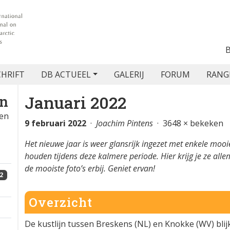
CHRIFT
DB ACTUEEL
GALERIJ
FORUM
RANG
Januari 2022
en
gen
9 februari 2022
·
Joachim Pintens
· 3648 × bekeken
Het nieuwe jaar is weer glansrijk ingezet met enkele mooie
houden tijdens deze kalmere periode. Hier krijg je ze all
de mooiste foto’s erbij. Geniet ervan!
2
Overzicht
De kustlijn tussen Breskens (NL) en Knokke (WV) blijkt