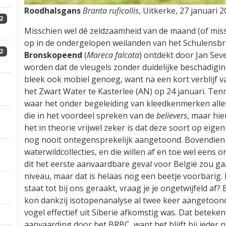
Roodhalsgans
Branta ruficollis
, Uitkerke, 27 januari 
2
Misschien wel dé zeldzaamheid van de maand (of missc
op in de ondergelopen weilanden van het Schulensbro
2
Bronskopeend
(
Mareca falcata
) ontdekt door Jan Sev
worden dat de vleugels zonder duidelijke beschadigi
bleek ook mobiel genoeg, want na een kort verblijf v
het Zwart Water te Kasterlee (AN) op 24 januari. Tenmi
waar het onder begeleiding van kleedkenmerken allesz
die in het voordeel spreken van de
believers
, maar hie
het in theorie vrijwel zeker is dat deze soort op eig
nog nooit ontegensprekelijk aangetoond. Bovendien i
waterwildcollecties, en die willen af en toe wel een
dit het eerste aanvaardbare geval voor België zou 
niveau, maar dat is helaas nog een beetje voorbarig. H
staat tot bij ons geraakt, vraag je je ongetwijfeld af? 
kon dankzij isotopenanalyse al twee keer aangetoon
vogel effectief uit Siberië afkomstig was. Dat beteke
aanvaarding door het BRBC, want het blijft bij ieder 