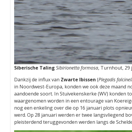
Siberische Taling
Sibirionetta formosa
, Turnhout, 29 
Dankzij de influx van
Zwarte Ibissen
(
Plegadis falcinel
in Noordwest-Europa, konden we ook deze maand no
aandoende soort. In Stuivekenskerke (WV) konden tot 
waargenomen worden in een entourage van Koereige
nog een enkeling over die op 16 januari plots opni
werd. Op 28 januari werden er twee langsvliegend bo
pleisterdend teruggevonden werden langs de Schelde 