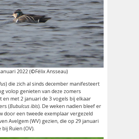
januari 2022 (©Félix Ansseau)
lus
) die zich al sinds december manifesteert
g volop genieten van deze zomers
en met 2 januari de 3 vogels bij elkaar
rs (
Bubulcus ibis
). De weken nadien bleef er
euw door een tweede exemplaar vergezeld
ven Avelgem (WV) gezien, die op 29 januari
bij Ruien (OV).