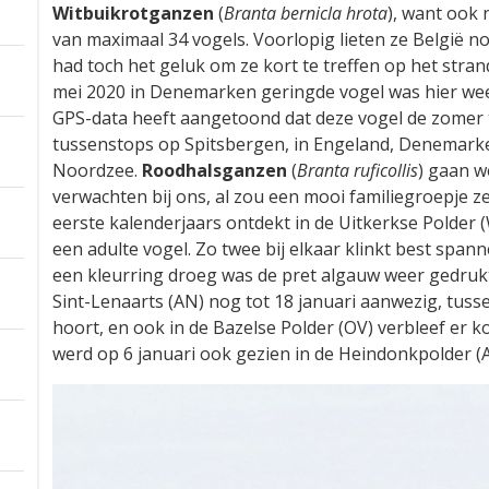
Witbuikrotganzen
(
Branta bernicla hrota
), want ook
van maximaal 34 vogels. Voorlopig lieten ze België n
had toch het geluk om ze kort te treffen op het stran
mei 2020 in Denemarken geringde vogel was hier weer 
GPS-data heeft aangetoond dat deze vogel de zomer
tussenstops op Spitsbergen, in Engeland, Denemark
Noordzee.
Roodhalsganzen
(
Branta ruficollis
) gaan w
verwachten bij ons, al zou een mooi familiegroepje ze
eerste kalenderjaars ontdekt in de Uitkerkse Polder 
een adulte vogel. Zo twee bij elkaar klinkt best span
een kleurring droeg was de pret algauw weer gedrukt
Sint-Lenaarts (AN) nog tot 18 januari aanwezig, tuss
hoort, en ook in de Bazelse Polder (OV) verbleef er ko
werd op 6 januari ook gezien in de Heindonkpolder (