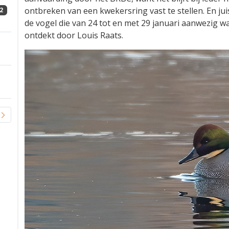
ontbreken van een kwekersring vast te stellen. En jui
2
de vogel die van 24 tot en met 29 januari aanwezig 
ontdekt door Louis Raats.