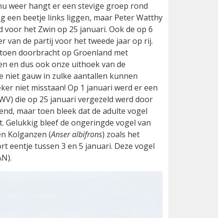
 nu weer hangt er een stevige groep rond
og een beetje links liggen, maar Peter Watthy
d voor het Zwin op 25 januari. Ook de op 6
van de partij voor het tweede jaar op rij.
 toen doorbracht op Groenland met
en en dus ook onze uithoek van de
e niet gauw in zulke aantallen kunnen
ker niet misstaan! Op 1 januari werd er een
(WV) die op 25 januari vergezeld werd door
nend, maar toen bleek dat de adulte vogel
. Gelukkig bleef de ongeringde vogel van
en Kolganzen (
Anser albifrons
) zoals het
rt eentje tussen 3 en 5 januari. Deze vogel
AN).